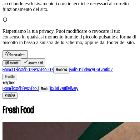
accettando esclusivamente i cookie tecnici e necessari al corretto
funzionamento del sito.
Rispettiamo la tua privacy. Puoi modificare o revocare il tuo
consenso in qualsiasi momento tramite il piccolo pulsante a forma di
biscotto in basso a sinistra dello schermo, oppure dal footer del sito.
Personalizza
Rifiuta tutti
Accetta tutti
01
02
03
05
06
07
Home
Filosofia
Fresh Food
04
Radio
Delivery
Eventi
Menù
Prenota
+
esplora
Home
Filosofia
Fresh Food
Radio
Eventi
Delivery
Menù
PRENOTA
Fresh Food